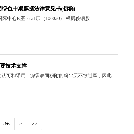
期绿色中期票据法律意见书(初稿)
心B座16-21层（100020） 根据鞍钢股
重要技术支撑
普遍认可和采用，滤袋表面积附的粉尘层不致过厚，因此
266
>
>>