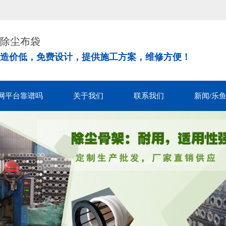
！
除尘布袋
造价低，免费设计，提供施工方案，维修方便！
网平台靠谱吗
关于我们
联系我们
新闻/乐