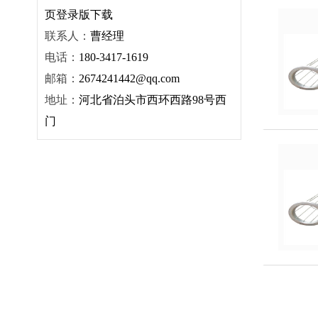
页登录版下载
联系人：
曹经理
电话：
180-3417-1619
邮箱：
2674241442@qq.com
地址：
河北省泊头市西环西路98号西
门