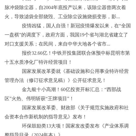
脉冲袋除尘器，自2004年底投产以来，该除尘器曾两次着
火，导致滤袋全部烧毁、工业除尘设施烧损变形，影...
疫情凶猛，国人自强！新冠疫情爆发以来，在“全国
一盘棋”的调度下，政府方面，我国19个省与湖北省建立了
对口支援关系；在民间，来自中华大地各个省市...
报价32.66亿！中铁开投集团联合体预中标昆明市第
十五水质净化厂特许经营项目！
国家发展改革委就《基础设施和公用事业特许经营
管理办法（修订征求意见稿）》公开征求意见！
金九银十小高潮！60亿投资开标汇总：“西部战
区”火热、伟明斩获“王牌项目”！
国家发展改革委、财政部《关于规范实施政府和社
会资本合作新机制的指导意见》发布！
环保鼓励类13大项！国家发改委发布《产业体系调
整指导目录（2024年本）》