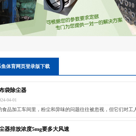
乐鱼体育网页登录版下载
布袋除尘器
4-04-01
的食品加工车间里，粉尘和异味的问题往往被忽视，但它们对工
尘器排放浓度5mg要多大风速