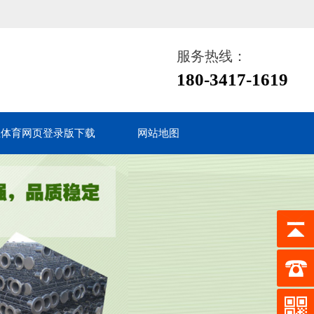
服务热线：
180-3417-1619
鱼体育网页登录版下载
网站地图