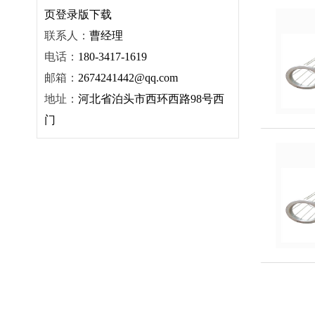
页登录版下载
联系人：
曹经理
电话：
180-3417-1619
邮箱：
2674241442@qq.com
地址：
河北省泊头市西环西路98号西
门