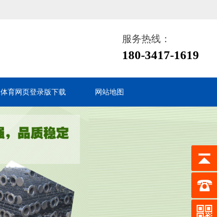
服务热线：
180-3417-1619
鱼体育网页登录版下载
网站地图