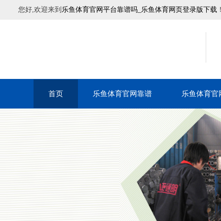
您好,欢迎来到
乐鱼体育官网平台靠谱吗_乐鱼体育网页登录版下载
首页
乐鱼体育官网靠谱
乐鱼体育官