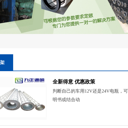
架
全新得意 优惠政策
判断自己的车用12V还是24V电瓶
明书或结合动