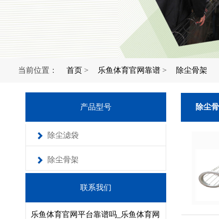
当前位置：
首页
>
乐鱼体育官网靠谱
>
除尘骨架
产品型号
除尘骨
除尘滤袋
除尘骨架
联系我们
乐鱼体育官网平台靠谱吗_乐鱼体育网