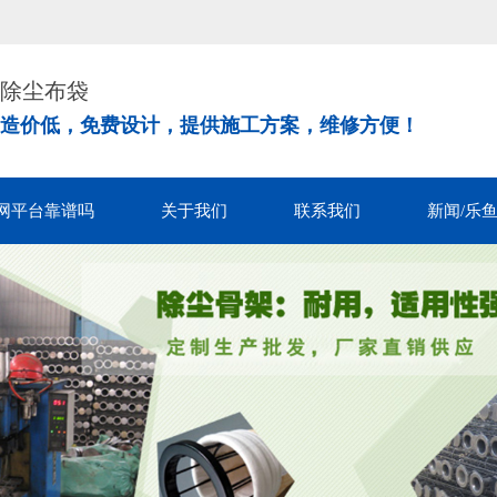
！
除尘布袋
造价低，免费设计，提供施工方案，维修方便！
网平台靠谱吗
关于我们
联系我们
新闻/乐