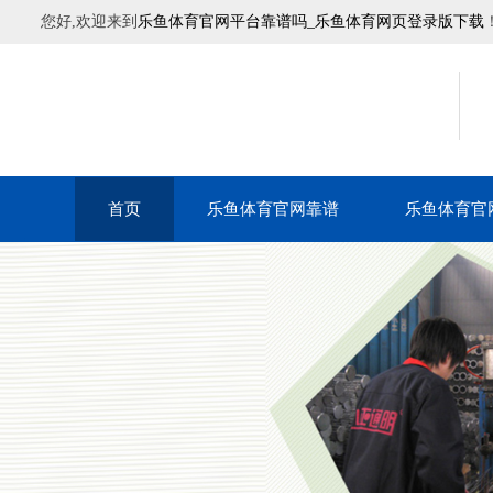
您好,欢迎来到
乐鱼体育官网平台靠谱吗_乐鱼体育网页登录版下载
首页
乐鱼体育官网靠谱
乐鱼体育官