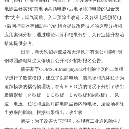
物（PM）排放指标收严的背景下，对水泥熟料线窑头配套
电除尘器实施“前电场高频电源+后电场脉冲电源的组合技
术”为主，烟气调质、入口预除尘改造，及各级电场预荷电
+微网捕集器等辅助手段的组合提效改造技术的原理分析和
应用案例分析，通过理论计算和结果分析，为行业提升整治
措施提供参考。
日前，新天铁招标部发布天津铁厂有限公司崇利制
钢球团静电除尘大修项目公开对外招标报名公告。
摘要基于COMSOLMultiphysics对电除尘器的二维模
型进行了数值模拟，建立了以静电场、湍流场和流体粒子为
追踪模块的耦合物理场，在有ＥＨＤ流的情况下分析了收尘
极版形状（Ｐ型板、ＢＥ型板、ＣＷ型板和M型板）、风
速、电压、粒径和温度对静电除尘器内静电场、湍流场和除
尘效率的影响。根据结果得出：收尘极
摘要：为了改善大气环境，在现有工业通风除尘方