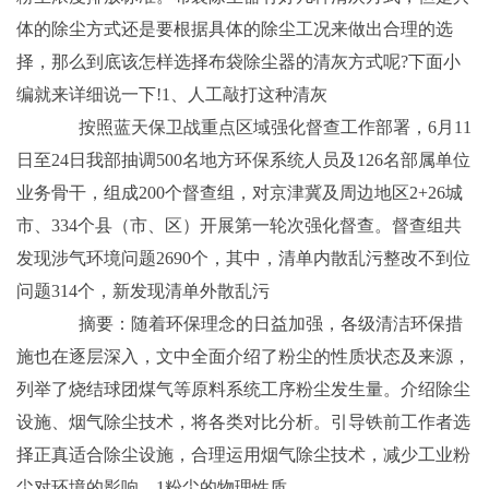
体的除尘方式还是要根据具体的除尘工况来做出合理的选
择，那么到底该怎样选择布袋除尘器的清灰方式呢?下面小
编就来详细说一下!1、人工敲打这种清灰
按照蓝天保卫战重点区域强化督查工作部署，6月11
日至24日我部抽调500名地方环保系统人员及126名部属单位
业务骨干，组成200个督查组，对京津冀及周边地区2+26城
市、334个县（市、区）开展第一轮次强化督查。督查组共
发现涉气环境问题2690个，其中，清单内散乱污整改不到位
问题314个，新发现清单外散乱污
摘要：随着环保理念的日益加强，各级清洁环保措
施也在逐层深入，文中全面介绍了粉尘的性质状态及来源，
列举了烧结球团煤气等原料系统工序粉尘发生量。介绍除尘
设施、烟气除尘技术，将各类对比分析。引导铁前工作者选
择正真适合除尘设施，合理运用烟气除尘技术，减少工业粉
尘对环境的影响。1粉尘的物理性质