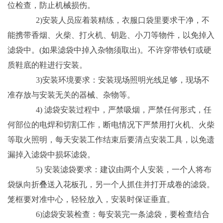
位检查，防止机械损伤。
2)安装人员应着装精练，衣服口袋里要求干净，不
能携带香烟、火柴、打火机、钥匙、小刀等物件，以免掉入
滤袋中。(如果滤袋中掉入杂物须取出)。不许穿带铁钉或硬
质鞋底的鞋进行安装。
3)安装环境要求：安装现场照明光线足够，现场不
准存放与安装无关的器械、杂物等。
4) 滤袋安装过程中，严禁吸烟，严禁任何形式，任
何部位的电焊和切割工作，断电情况下严禁用打火机、火柴
等取火照明，每天安装工作结束后要清点安装工具，以免遗
漏掉入滤袋中损坏滤袋。
5) 安装滤袋要求：建议由两个人安装，一个人将布
袋纵向折叠送入花板孔，另一个人抓住并打开成卷的滤袋。
笼框要对准中心，轻轻放入，安装时保证垂直。
6)滤袋安装检查：每安装完一条滤袋，要检查结合