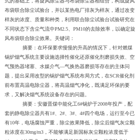
式的基础上，将旋风除尘器与布袋除尘器相组合，构成旋风
布袋联合除尘试验台，并以某热电厂排灰为样灰，通过改变
样灰的浓度、质量和种类，利用联合除尘试验台试验研究在
不同状态下含尘气流中PM2.5、PM10的去除效率，以确定旋
风布袋联合除尘效果。关键词：
摘要：在环保要求慢慢的升高的情况下，针对燃煤
锅炉烟气系统主要设施选择性催化还原催化剂磨损失效、空
气预热器堵塞、水媒介气—气换热器磨损等存在的主体问
题，提出采用改型的锅炉烟气系统布局方式，在SCR催化剂
前布置高温电除尘器，将高温烟气净化，既满足环保的要
求，又解决烟气系统设备存在的问题。
摘要：安徽晋煤中能化工6#锅炉于2008年投产，配
套的静电除尘器共有1#、2#、3#、4#四个电场，运行至今已
有10年，电场腐蚀严重，除尘效果降低，除尘后烟气灰尘颗
粒浓度在30mg/m3，不能够满足新国标灰尘颗粒浓度低于