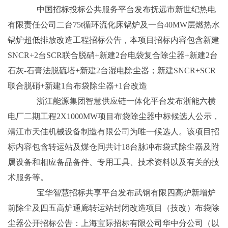
中国招标投标公共服务平台发布抚远市新世纪热电
有限责任公司二台75t循环流化床锅炉及一台40MW层燃热水
锅炉超低排放改造工程招标公告，本项目招标内容包含新建
SNCR+2台SCR联合脱硝+新建2台电袋复合除尘器+新建2台
石灰-石膏法脱硫塔+新建2台湿电除尘器；新建SNCR+SCR
联合脱硝+新建1台布袋除尘器+1台改造
浙江能源集团智慧供应链一体化平台发布浙能六横
电厂二期工程2X1000MW项目布袋除尘器中标候选人公示，
靖江市天佳机械设备制造有限公司为唯一候选人。该项目招
标内容包含转运站及煤仓间共计18台脉冲布袋式除尘器及附
属设备和相应备品备件、专用工具、技术资料以及有关的技
术服务等。
宝华智慧招标共享平台发布武钢有限四高炉新增炉
前除尘及四五高炉通廊转运站封闭改造项目（技改）布袋除
尘器公开招标公告：上海宝际招标有限公司华中分公司（以