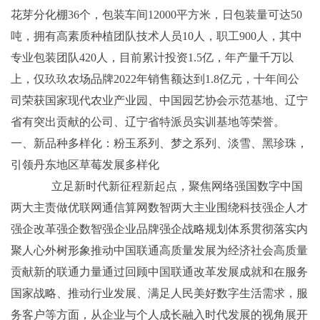
花芽分化棚36个，包装车间12000平方米，日包装量可达50
吨，拥有高素质种植团队技术人员10人，职工900人，其中
专业包装团队420人，目前累计投资1.5亿，年产量千万以
上，仅玖玖农场品牌2022年销售额达到1.8亿元，十年间公
司荣获国家现代农业产业园、中国园艺协会示范基地、辽宁
省有突出贡献的公司、辽宁省特派员实训基地等荣誉。
一、新品种多样化：粉玉系列、梦之系列、淡雪、黑珍珠，
引领丹东地区草莓发展多样化
立足新时代新征程新起点，聚焦网络强国数字中国
两大主责做优联网通信算网数智两大主业围绕科技强企人才
强企改革强企数智强企业品牌强企战略规划体系贯彻落实内
聚人心外树形象推动中国联通高质量发展为经济社会高质量
贡献新的联通力量通过回顾中国联通改革发展成就和在服务
国家战略、推动行业发展、满足人民美好数字生活需求，服
务客户等方面，从企业与个人成长融入时代发展的视角展开